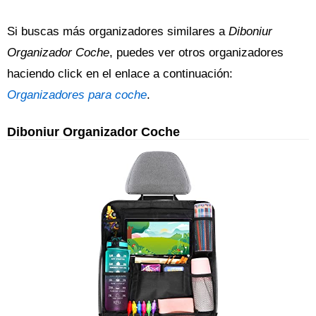
Si buscas más organizadores similares a
Diboniur
Organizador Coche
, puedes ver otros organizadores
haciendo click en el enlace a continuación:
Organizadores para coche
.
Diboniur Organizador Coche