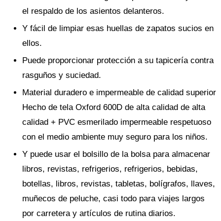
el respaldo de los asientos delanteros.
Y fácil de limpiar esas huellas de zapatos sucios en
ellos.
Puede proporcionar protección a su tapicería contra
rasguños y suciedad.
Material duradero e impermeable de calidad superior
Hecho de tela Oxford 600D de alta calidad de alta
calidad + PVC esmerilado impermeable respetuoso
con el medio ambiente muy seguro para los niños.
Y puede usar el bolsillo de la bolsa para almacenar
libros, revistas, refrigerios, refrigerios, bebidas,
botellas, libros, revistas, tabletas, bolígrafos, llaves,
muñecos de peluche, casi todo para viajes largos
por carretera y artículos de rutina diarios.