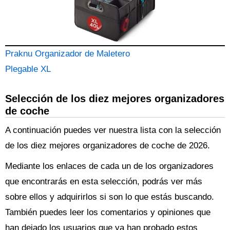
Praknu Organizador de Maletero
Plegable XL
Selección de los diez mejores organizadores
de coche
A continuación puedes ver nuestra lista con la selección
de los diez mejores organizadores de coche de 2026.
Mediante los enlaces de cada un de los organizadores
que encontrarás en esta selección, podrás ver más
sobre ellos y adquirirlos si son lo que estás buscando.
También puedes leer los comentarios y opiniones que
han dejado los usuarios que ya han probado estos