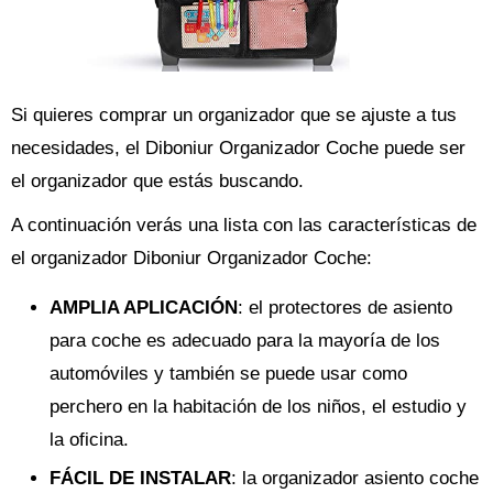
Si quieres comprar un organizador que se ajuste a tus
necesidades, el Diboniur Organizador Coche puede ser
el organizador que estás buscando.
A continuación verás una lista con las características de
el organizador Diboniur Organizador Coche:
AMPLIA APLICACIÓN
: el protectores de asiento
para coche es adecuado para la mayoría de los
automóviles y también se puede usar como
perchero en la habitación de los niños, el estudio y
la oficina.
FÁCIL DE INSTALAR
: la organizador asiento coche