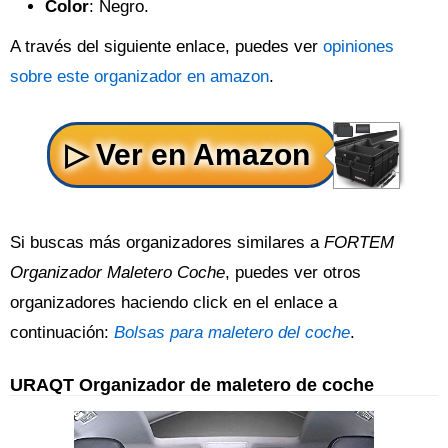
Color
: Negro.
A través del siguiente enlace, puedes ver
opiniones
sobre este organizador en amazon
.
Si buscas más organizadores similares a
FORTEM
Organizador Maletero Coche
, puedes ver otros
organizadores haciendo click en el enlace a
continuación:
Bolsas para maletero del coche
.
URAQT Organizador de maletero de coche