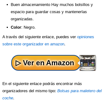
Buen almacenamiento Hay muchos bolsillos y
espacio para guardar cosas y mantenerlas
organizadas.
Color
: Negro.
A través del siguiente enlace, puedes ver
opiniones
sobre este organizador en amazon
.
En el siguiente enlace podrás encontrar más
organizadores del mismo tipo:
Bolsas para maletero del
coche
.