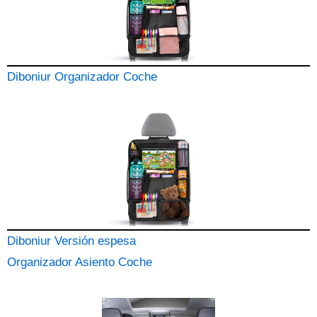
Diboniur Organizador Coche
Diboniur Versión espesa
Organizador Asiento Coche