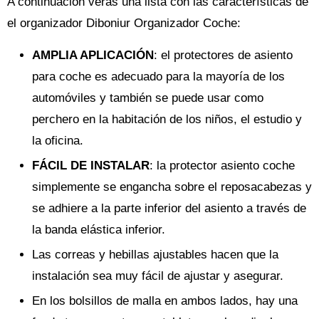
A continuación verás una lista con las características de
el organizador Diboniur Organizador Coche:
AMPLIA APLICACIÓN
: el protectores de asiento
para coche es adecuado para la mayoría de los
automóviles y también se puede usar como
perchero en la habitación de los niños, el estudio y
la oficina.
FÁCIL DE INSTALAR
: la protector asiento coche
simplemente se engancha sobre el reposacabezas y
se adhiere a la parte inferior del asiento a través de
la banda elástica inferior.
Las correas y hebillas ajustables hacen que la
instalación sea muy fácil de ajustar y asegurar.
En los bolsillos de malla en ambos lados, hay una