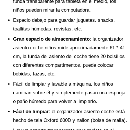
funda transparente para tableta en el medio, los
niños pueden mirar la computadora.
Espacio debajo para guardar juguetes, snacks,
toallitas húmedas, revistas, etc.
Gran espacio de almacenamiento
: la organizador
asiento coche niños mide aproximadamente 61 * 41
cm, la funda del asiento del coche tiene 20 bolsillos
con diferentes compartimentos, puede colocar
bebidas, tazas, etc.
Fácil de limpiar y lavable a máquina, los niños
caminan sobre él y simplemente pasan una esponja
o paño húmedo para volver a limpiarlo.
Fácil de limpiar
: el organizador asiento coche está
hecho de tela Oxford 600D y nailon (bolsa de malla).