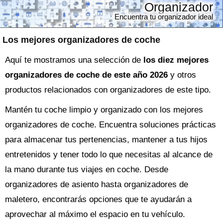
Organizador
Encuentra tu organizador ideal
Los mejores organizadores de coche
Aquí te mostramos una selección de
los diez mejores
organizadores de coche de este año 2026
y otros
productos relacionados con organizadores de este tipo.
Mantén tu coche limpio y organizado con los mejores
organizadores de coche. Encuentra soluciones prácticas
para almacenar tus pertenencias, mantener a tus hijos
entretenidos y tener todo lo que necesitas al alcance de
la mano durante tus viajes en coche. Desde
organizadores de asiento hasta organizadores de
maletero, encontrarás opciones que te ayudarán a
aprovechar al máximo el espacio en tu vehículo.