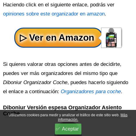
Haciendo click en el siguiente enlace, podrás ver
opiniones sobre este organizador en amazon
.
Si quieres valorar otras opciones antes de decidirte,
puedes ver más organizadores del mismo tipo que
Diboniur Organizador Coche
, puedes hacerlo siguiendo
el enlace a continuación:
Organizadores para coche
.
Diboniur Versión espesa Organizador Asiento
Coche
Utilizamos cookies para medir y analizar el tráfico de este sitio web.
Más
información.
Aceptar