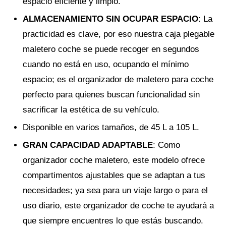
espacio eficiente y limpio.
ALMACENAMIENTO SIN OCUPAR ESPACIO
: La
practicidad es clave, por eso nuestra caja plegable
maletero coche se puede recoger en segundos
cuando no está en uso, ocupando el mínimo
espacio; es el organizador de maletero para coche
perfecto para quienes buscan funcionalidad sin
sacrificar la estética de su vehículo.
Disponible en varios tamaños, de 45 L a 105 L.
GRAN CAPACIDAD ADAPTABLE
: Como
organizador coche maletero, este modelo ofrece
compartimentos ajustables que se adaptan a tus
necesidades; ya sea para un viaje largo o para el
uso diario, este organizador de coche te ayudará a
que siempre encuentres lo que estás buscando.