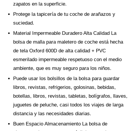
zapatos en la superficie.
Protege la tapicería de tu coche de arañazos y
suciedad.
Material Impermeable Duradero Alta Calidad La
bolsa de malla para maletero de coche está hecha
de tela Oxford 600D de alta calidad + PVC
esmerilado impermeable respetuoso con el medio
ambiente, que es muy seguro para los niños.
Puede usar los bolsillos de la bolsa para guardar
libros, revistas, refrigerios, golosinas, bebidas,
botellas, libros, revistas, tabletas, bolígrafos, llaves,
juguetes de peluche, casi todos los viajes de larga
distancia y las necesidades diarias.
Buen Espacio Almacenamiento La bolsa de