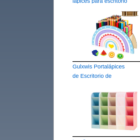
lapices para escritorio
con diseño infantil
Gulxwis Portalápices
de Escritorio de
Madera Arcoíris