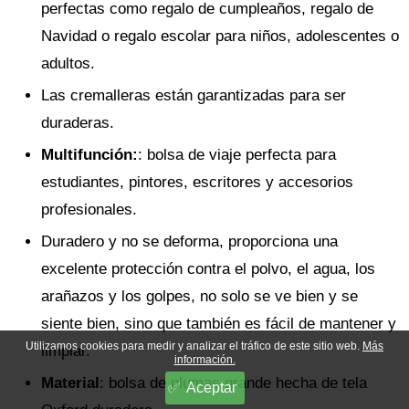
perfectas como regalo de cumpleaños, regalo de
Navidad o regalo escolar para niños, adolescentes o
adultos.
Las cremalleras están garantizadas para ser
duraderas.
Multifunción
:
: bolsa de viaje perfecta para
estudiantes, pintores, escritores y accesorios
profesionales.
Duradero y no se deforma, proporciona una
excelente protección contra el polvo, el agua, los
arañazos y los golpes, no solo se ve bien y se
siente bien, sino que también es fácil de mantener y
Utilizamos cookies para medir y analizar el tráfico de este sitio web.
Más
limpiar.
información.
Material
: bolsa de plumas grande hecha de tela
Aceptar